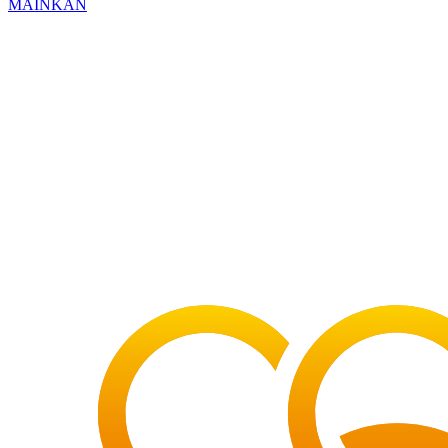
MAINKAN