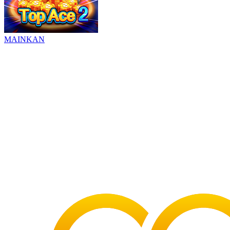
MAINKAN