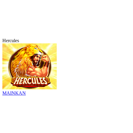
Hercules
MAINKAN