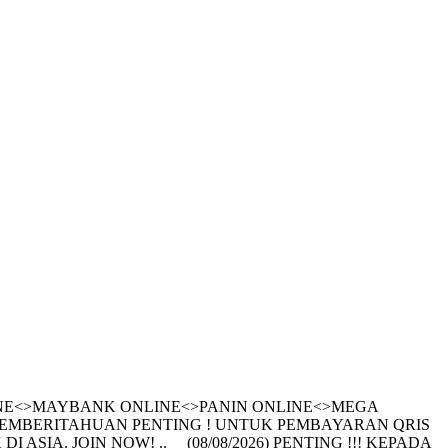
LINE<>MAYBANK ONLINE<>PANIN ONLINE<>MEGA
EMBERITAHUAN PENTING ! UNTUK PEMBAYARAN QRIS
DI ASIA. JOIN NOW! ..
(08/08/2026)
PENTING !!! KEPADA