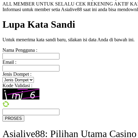
ALL MEMBER UNTUK SELALU CEK REKENING AKTIF KAM
Informasi untuk member setia Asialive88 saat ini anda bisa mendownl
Lupa Kata Sandi
Untuk menerima kata sandi baru, silakan isi data Anda di bawah ini.
Nama Pengguna
:
Email
:
Jenis Dompet
:
Kode Validasi
:
PROSES
Asialive88: Pilihan Utama Casino