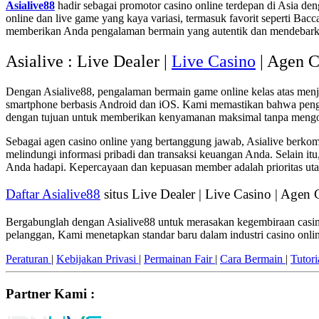
Asialive88
hadir sebagai promotor casino online terdepan di Asia 
online dan live game yang kaya variasi, termasuk favorit seperti Bacca
memberikan Anda pengalaman bermain yang autentik dan mendebark
Asialive : Live Dealer |
Live Casino
| Agen C
Dengan Asialive88, pengalaman bermain game online kelas atas menja
smartphone berbasis Android dan iOS. Kami memastikan bahwa pengal
dengan tujuan untuk memberikan kenyamanan maksimal tanpa meng
Sebagai agen casino online yang bertanggung jawab, Asialive berk
melindungi informasi pribadi dan transaksi keuangan Anda. Selain 
Anda hadapi. Kepercayaan dan kepuasan member adalah prioritas utam
Daftar Asialive88
situs Live Dealer | Live Casino | Agen
Bergabunglah dengan Asialive88 untuk merasakan kegembiraan casino
pelanggan, Kami menetapkan standar baru dalam industri casino onl
Peraturan
|
Kebijakan Privasi
|
Permainan Fair
|
Cara Bermain
|
Tutori
Partner Kami :