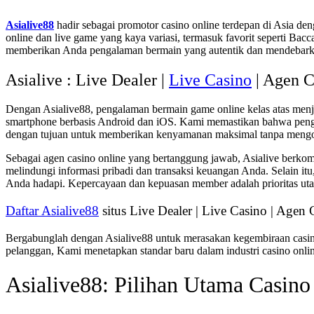
Asialive88
hadir sebagai promotor casino online terdepan di Asia 
online dan live game yang kaya variasi, termasuk favorit seperti Bacca
memberikan Anda pengalaman bermain yang autentik dan mendebark
Asialive : Live Dealer |
Live Casino
| Agen C
Dengan Asialive88, pengalaman bermain game online kelas atas menja
smartphone berbasis Android dan iOS. Kami memastikan bahwa pengal
dengan tujuan untuk memberikan kenyamanan maksimal tanpa meng
Sebagai agen casino online yang bertanggung jawab, Asialive berk
melindungi informasi pribadi dan transaksi keuangan Anda. Selain 
Anda hadapi. Kepercayaan dan kepuasan member adalah prioritas utam
Daftar Asialive88
situs Live Dealer | Live Casino | Agen
Bergabunglah dengan Asialive88 untuk merasakan kegembiraan casino
pelanggan, Kami menetapkan standar baru dalam industri casino onl
Asialive88: Pilihan Utama Casino