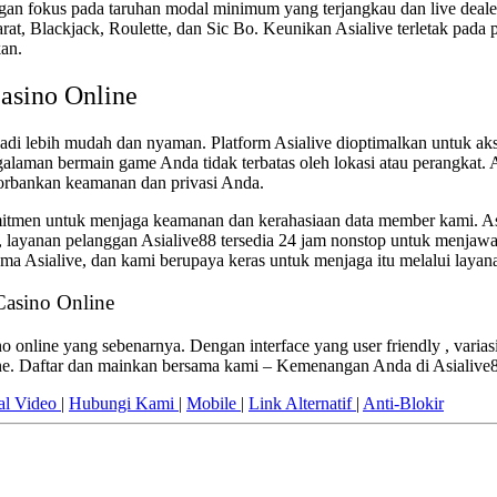
dengan fokus pada taruhan modal minimum yang terjangkau dan live de
rat, Blackjack, Roulette, dan Sic Bo. Keunikan Asialive terletak pada p
an.
asino Online
di lebih mudah dan nyaman. Platform Asialive dioptimalkan untuk aks
aman bermain game Anda tidak terbatas oleh lokasi atau perangkat. A
orbankan keamanan dan privasi Anda.
omitmen untuk menjaga keamanan dan kerahasiaan data member kami. A
itu, layanan pelanggan Asialive88 tersedia 24 jam nonstop untuk menj
a Asialive, dan kami berupaya keras untuk menjaga itu melalui layana
 Casino Online
 online yang sebenarnya. Dengan interface yang user friendly , varia
ine. Daftar dan mainkan bersama kami – Kemenangan Anda di Asialive
al Video
|
Hubungi Kami
|
Mobile
|
Link Alternatif
|
Anti-Blokir