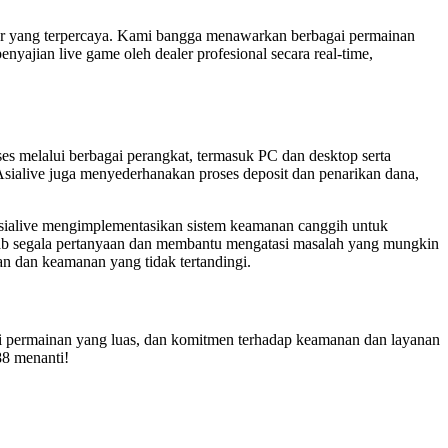
aler yang terpercaya. Kami bangga menawarkan berbagai permainan
enyajian live game oleh dealer profesional secara real-time,
es melalui berbagai perangkat, termasuk PC dan desktop serta
sialive juga menyederhanakan proses deposit dan penarikan dana,
sialive mengimplementasikan sistem keamanan canggih untuk
awab segala pertanyaan dan membantu mengatasi masalah yang mungkin
n dan keamanan yang tidak tertandingi.
si permainan yang luas, dan komitmen terhadap keamanan dan layanan
88 menanti!