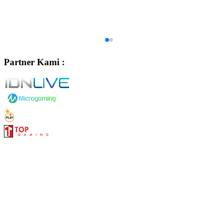
Partner Kami :