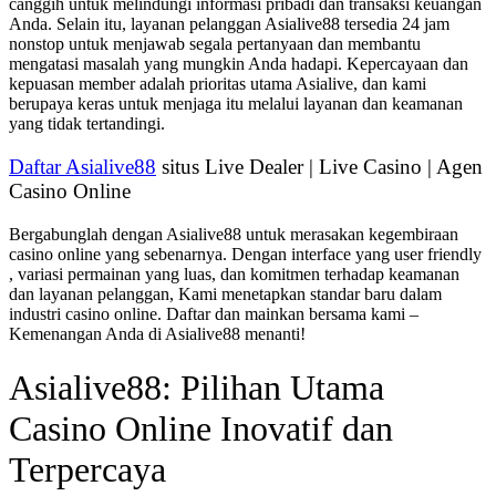
canggih untuk melindungi informasi pribadi dan transaksi keuangan
Anda. Selain itu, layanan pelanggan Asialive88 tersedia 24 jam
nonstop untuk menjawab segala pertanyaan dan membantu
mengatasi masalah yang mungkin Anda hadapi. Kepercayaan dan
kepuasan member adalah prioritas utama Asialive, dan kami
berupaya keras untuk menjaga itu melalui layanan dan keamanan
yang tidak tertandingi.
Daftar Asialive88
situs Live Dealer | Live Casino | Agen
Casino Online
Bergabunglah dengan Asialive88 untuk merasakan kegembiraan
casino online yang sebenarnya. Dengan interface yang user friendly
, variasi permainan yang luas, dan komitmen terhadap keamanan
dan layanan pelanggan, Kami menetapkan standar baru dalam
industri casino online. Daftar dan mainkan bersama kami –
Kemenangan Anda di Asialive88 menanti!
Asialive88: Pilihan Utama
Casino Online Inovatif dan
Terpercaya