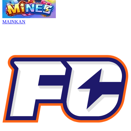
MAINKAN