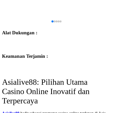
Alat Dukungan :
Keamanan Terjamin :
Asialive88: Pilihan Utama
Casino Online Inovatif dan
Terpercaya