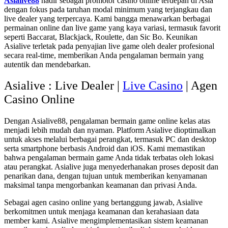
Asialive88
hadir sebagai promotor casino online terdepan di Asia
dengan fokus pada taruhan modal minimum yang terjangkau dan
live dealer yang terpercaya. Kami bangga menawarkan berbagai
permainan online dan live game yang kaya variasi, termasuk favorit
seperti Baccarat, Blackjack, Roulette, dan Sic Bo. Keunikan
Asialive terletak pada penyajian live game oleh dealer profesional
secara real-time, memberikan Anda pengalaman bermain yang
autentik dan mendebarkan.
Asialive : Live Dealer |
Live Casino
| Agen
Casino Online
Dengan Asialive88, pengalaman bermain game online kelas atas
menjadi lebih mudah dan nyaman. Platform Asialive dioptimalkan
untuk akses melalui berbagai perangkat, termasuk PC dan desktop
serta smartphone berbasis Android dan iOS. Kami memastikan
bahwa pengalaman bermain game Anda tidak terbatas oleh lokasi
atau perangkat. Asialive juga menyederhanakan proses deposit dan
penarikan dana, dengan tujuan untuk memberikan kenyamanan
maksimal tanpa mengorbankan keamanan dan privasi Anda.
Sebagai agen casino online yang bertanggung jawab, Asialive
berkomitmen untuk menjaga keamanan dan kerahasiaan data
member kami. Asialive mengimplementasikan sistem keamanan