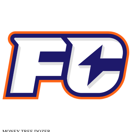
MONEY TREE DOZER