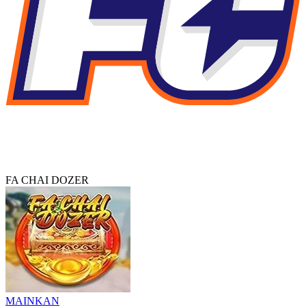
FA CHAI DOZER
MAINKAN