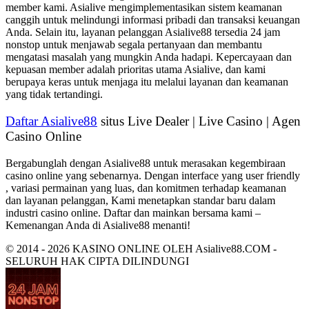
member kami. Asialive mengimplementasikan sistem keamanan
canggih untuk melindungi informasi pribadi dan transaksi keuangan
Anda. Selain itu, layanan pelanggan Asialive88 tersedia 24 jam
nonstop untuk menjawab segala pertanyaan dan membantu
mengatasi masalah yang mungkin Anda hadapi. Kepercayaan dan
kepuasan member adalah prioritas utama Asialive, dan kami
berupaya keras untuk menjaga itu melalui layanan dan keamanan
yang tidak tertandingi.
Daftar Asialive88
situs Live Dealer | Live Casino | Agen
Casino Online
Bergabunglah dengan Asialive88 untuk merasakan kegembiraan
casino online yang sebenarnya. Dengan interface yang user friendly
, variasi permainan yang luas, dan komitmen terhadap keamanan
dan layanan pelanggan, Kami menetapkan standar baru dalam
industri casino online. Daftar dan mainkan bersama kami –
Kemenangan Anda di Asialive88 menanti!
© 2014 - 2026 KASINO ONLINE OLEH Asialive88.COM -
SELURUH HAK CIPTA DILINDUNGI