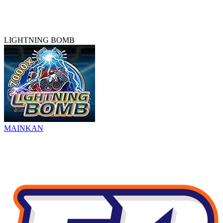
LIGHTNING BOMB
MAINKAN