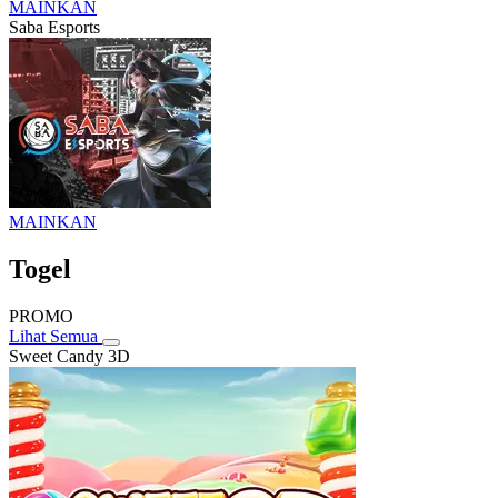
MAINKAN
Saba Esports
MAINKAN
Togel
PROMO
Lihat Semua
Sweet Candy 3D