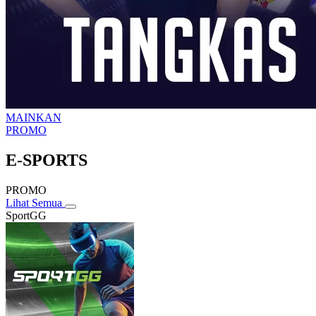
MAINKAN
PROMO
E-SPORTS
PROMO
Lihat Semua
SportGG