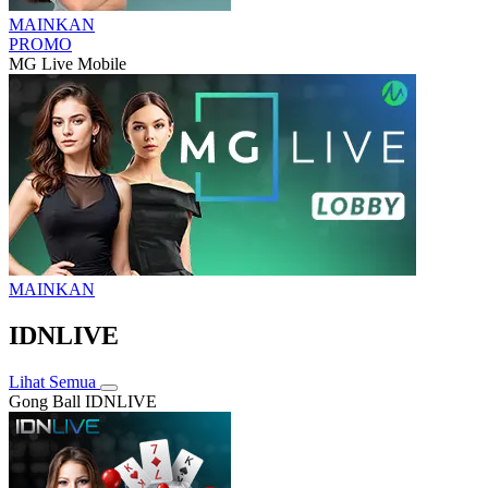
MAINKAN
PROMO
MG Live Mobile
MAINKAN
IDNLIVE
Lihat Semua
Gong Ball IDNLIVE