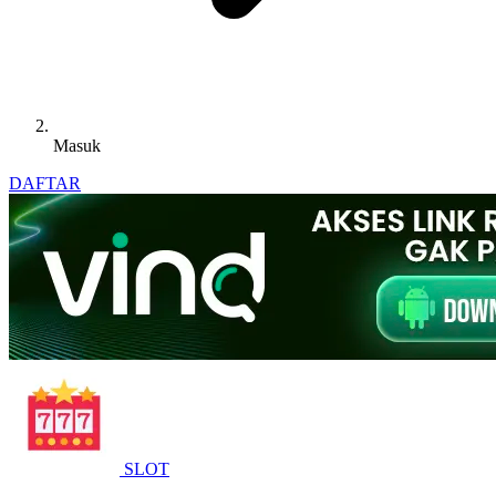
Masuk
DAFTAR
SLOT