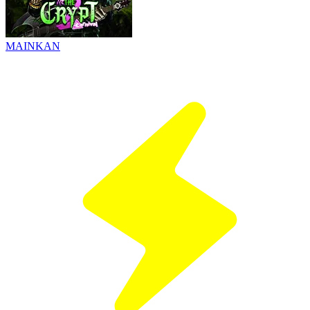
MAINKAN