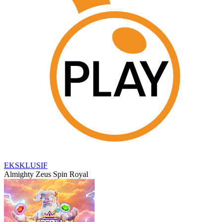
EKSKLUSIF
Almighty Zeus Spin Royal