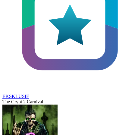
EKSKLUSIF
The Crypt 2 Carnival