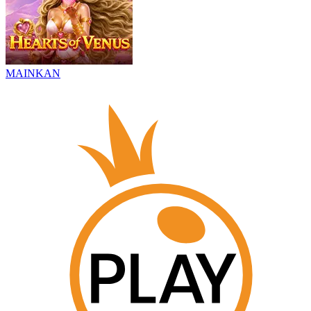
MAINKAN