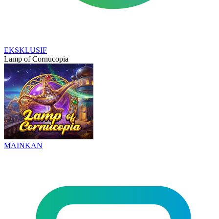
EKSKLUSIF
Lamp of Cornucopia
MAINKAN