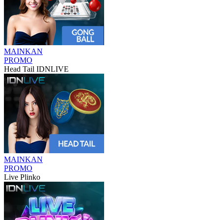
MAINKAN
PROMO
Head Tail IDNLIVE
MAINKAN
PROMO
Live Plinko