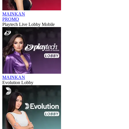
MAINKAN
PROMO
Playtech Live Lobby Mobile
MAINKAN
Evolution Lobby