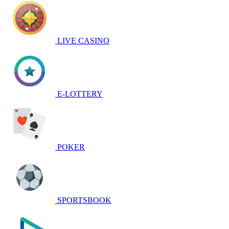
LIVE CASINO
E-LOTTERY
POKER
SPORTSBOOK