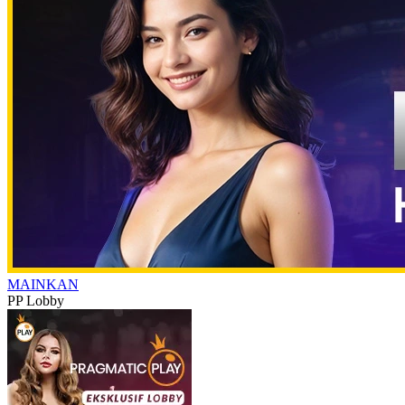
MAINKAN
PP Lobby