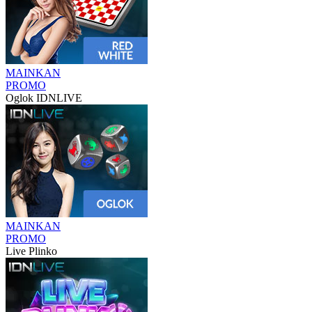
MAINKAN
PROMO
Oglok IDNLIVE
MAINKAN
PROMO
Live Plinko