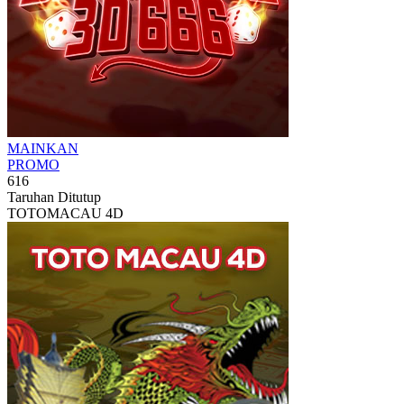
MAINKAN
PROMO
616
Taruhan Ditutup
TOTOMACAU 4D