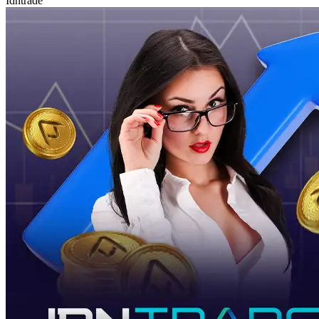
Idntrade