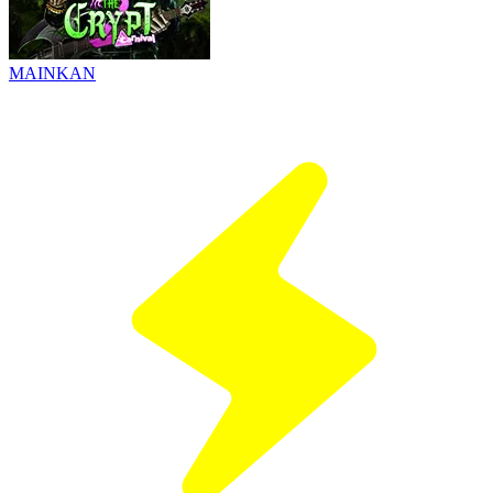
MAINKAN