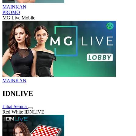
MAINKAN
PROMO
MG Live Mobile
MAINKAN
IDNLIVE
Lihat Semua
Red White IDNLIVE