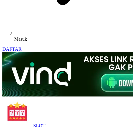
Masuk
DAFTAR
SLOT