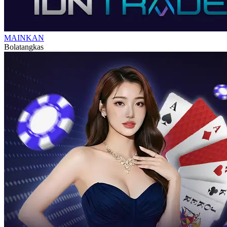
MAINKAN
Bolatangkas