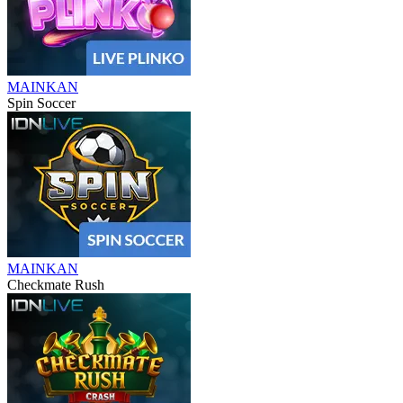
MAINKAN
Spin Soccer
MAINKAN
Checkmate Rush