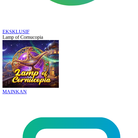
EKSKLUSIF
Lamp of Cornucopia
MAINKAN