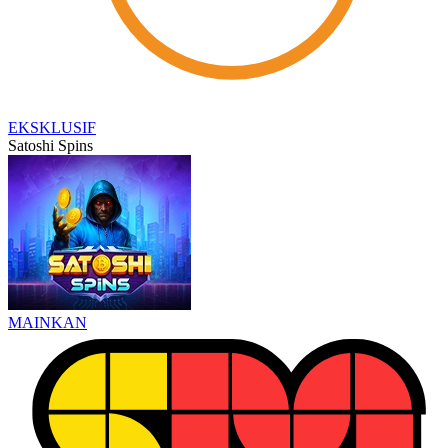
EKSKLUSIF
Satoshi Spins
MAINKAN