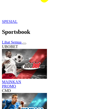
SPESIAL
Sportsbook
Lihat Semua
UBOBET
MAINKAN
PROMO
CMD