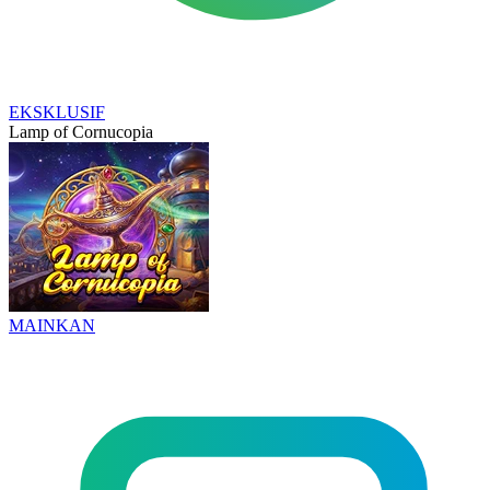
EKSKLUSIF
Lamp of Cornucopia
MAINKAN