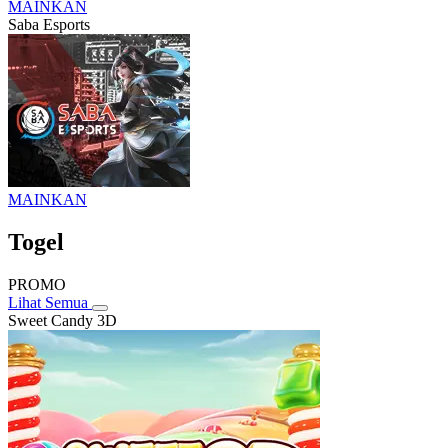
MAINKAN
Saba Esports
MAINKAN
Togel
PROMO
Lihat Semua
Sweet Candy 3D