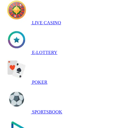
LIVE CASINO
E-LOTTERY
POKER
SPORTSBOOK