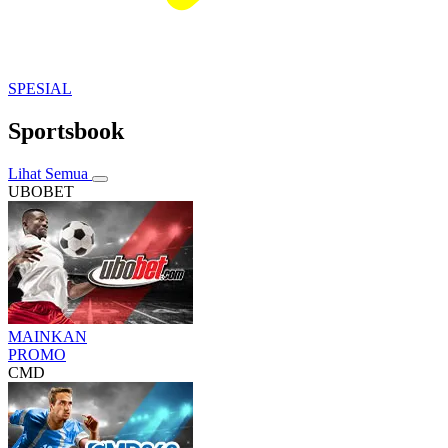
SPESIAL
Sportsbook
Lihat Semua
UBOBET
MAINKAN
PROMO
CMD