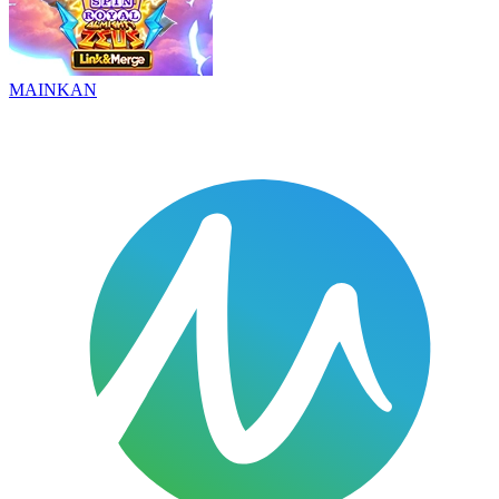
MAINKAN