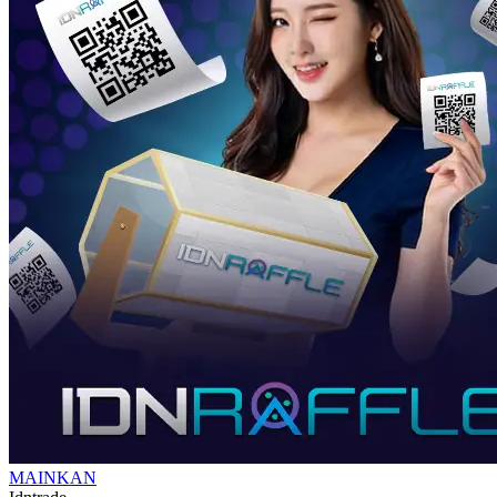
MAINKAN