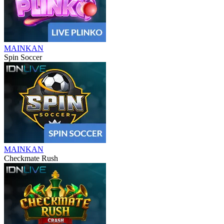
MAINKAN
Spin Soccer
MAINKAN
Checkmate Rush