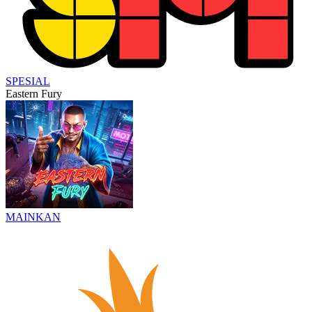
SPESIAL
Eastern Fury
MAINKAN