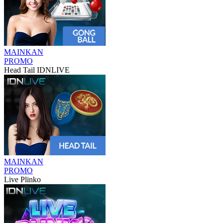
MAINKAN
PROMO
Head Tail IDNLIVE
MAINKAN
PROMO
Live Plinko